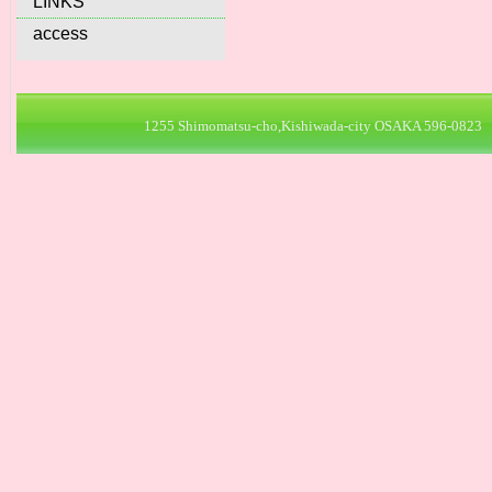
LINKS
access
1255 Shimomatsu-cho,Kishiwada-city OSAKA 596-