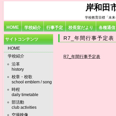
岸和田
学校教育目標「未来
HOME
学校紹介
行事予定
校長室だより
各種通信
R7_年間行事予定表
サイトコンテンツ
HOME
学校紹介
R7_年間行事予定表
沿革
history
校章・校歌
school emblem / song
時程
daily timetable
部活動
club activities
空撮映像