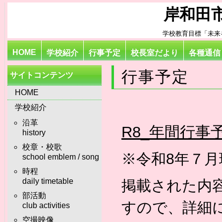
岸和田
学校教育目標「未来
HOME
学校紹介
行事予定
校長室だより
各種通信
行事予定
サイトコンテンツ
HOME
学校紹介
沿革
R8_年間行事
history
校章・校歌
※令和8年７
school emblem / song
時程
daily timetable
掲載された内
部活動
すので、詳細
club activities
空撮映像