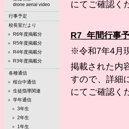
にてご確認く
drone aerial video
行事予定
校長室だより
R7_年間行事
R6年度掲載分
R5年度掲載分
※令和7年4
R4年度掲載分
R3年度掲載分
掲載された内
各種通信
すので、詳細
桜台中通信
にてご確認く
生徒指導関連
学年通信
3年生
2年生
1年生