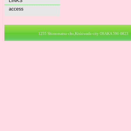
LINKS
access
1255 Shimomatsu-cho,Kishiwada-city OSAKA 596-